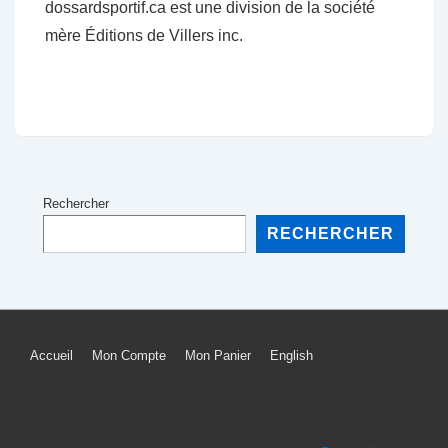
dossardsportif.ca est une division de la société
mère Éditions de Villers inc.
Rechercher
RECHERCHER
Menu
Accueil
Mon Compte
Mon Panier
English
du
bas