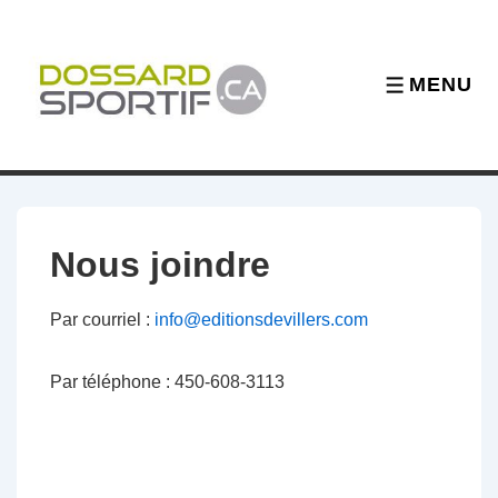
↓
passer
au
MENU
MENU
contenu
principal
Nous joindre
Par courriel :
info@editionsdevillers.com
Par téléphone : 450-608-3113