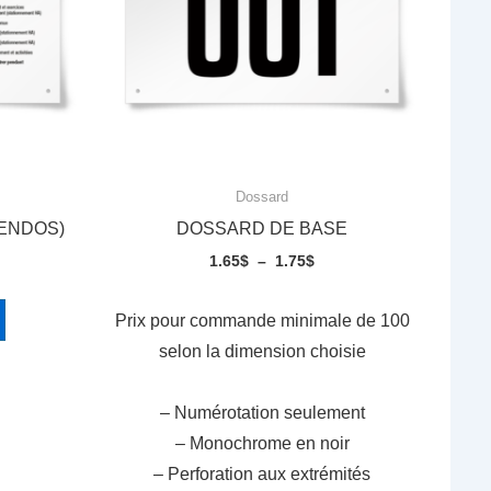
Dossard
ENDOS)
DOSSARD DE BASE
ge
Plage
1.65
$
–
1.75
$
de
Ce
x :
prix :
Prix pour commande minimale de 100
produit
0$
1.65$
selon la dimension choisie
a
à
plusieurs
0$
1.75$
– Numérotation seulement
variations.
– Monochrome en noir
Les
– Perforation aux extrémités
options