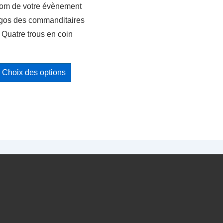
om de votre évènement
gos des commanditaires
 Quatre trous en coin
Ce
Choix des options
produit
a
plusieurs
variations.
Les
options
peuvent
être
choisies
sur
la