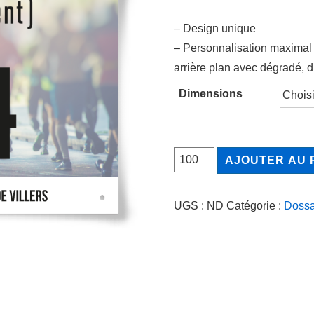
1.75$
à
– Design unique
1.85$
– Personnalisation maximal 
arrière plan avec dégradé, 
Dimensions
quantité
AJOUTER AU 
de
DOSSARD
UGS :
ND
Catégorie :
Doss
"OR"