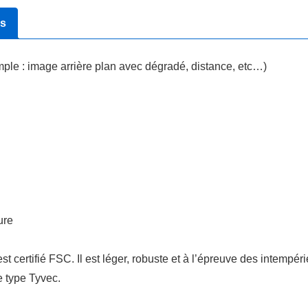
es
le : image arrière plan avec dégradé, distance, etc…)
ure
 certifié FSC. Il est léger, robuste et à l’épreuve des intempérie
e type Tyvec.