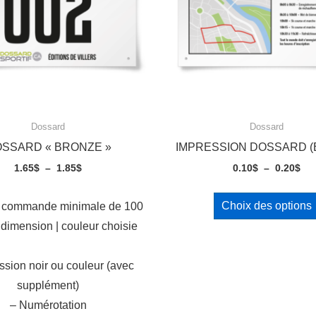
Dossard
Dossard
SSARD « BRONZE »
IMPRESSION DOSSARD (
Plage
Pla
1.65
$
–
1.85
$
0.10
$
–
0.20
$
de
de
prix :
pri
Choix des options
r commande minimale de 100
1.65$
0.1
 dimension | couleur choisie
à
à
1.85$
0.2
ssion noir ou couleur (avec
supplément)
– Numérotation