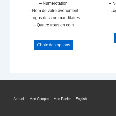
– Numérotation
– N
– Nom de votre évènement
– Lo
– Logos des commanditaires
–
– Quatre trous en coin
Ce
Choix des options
produit
a
plusieurs
variations.
Les
options
peuvent
être
Menu
Accueil
Mon Compte
Mon Panier
English
choisies
du
sur