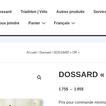
ossard
Triathlon | Vélo
Autres produits
Service
gation
ous joindre
Panier
Français
Accueil
/
Dossard
/ DOSSARD « OR »
DOSSARD « 
Plage
1.75
$
–
1.85
$
de
prix :
Prix pour commande minimal