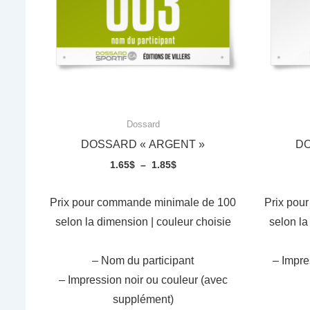
Dossard
DOSSARD « ARGENT »
DO
Plage
1.65
$
–
1.85
$
de
prix :
Prix pour commande minimale de 100
Prix pou
1.65$
selon la dimension | couleur choisie
selon la
à
1.85$
– Nom du participant
– Impre
– Impression noir ou couleur (avec
supplément)