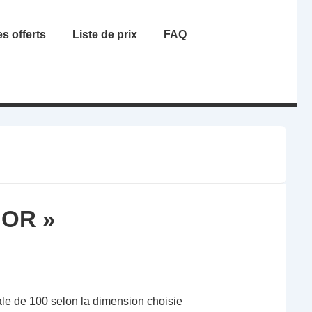
s offerts
Liste de prix
FAQ
OR »
e de 100 selon la dimension choisie