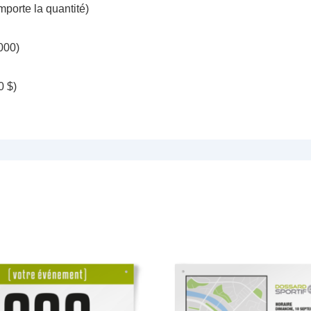
mporte la quantité)
000)
0 $)