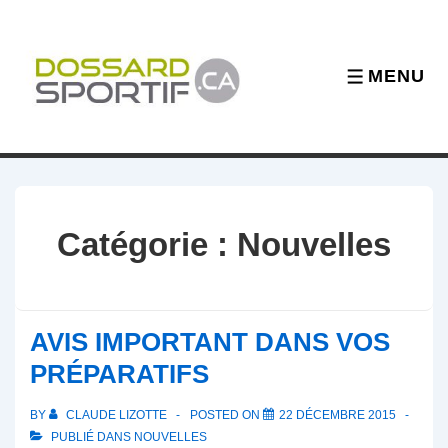
↓
passer
au
MENU
MENU
contenu
principal
Catégorie :
Nouvelles
AVIS IMPORTANT DANS VOS
PRÉPARATIFS
BY
CLAUDE LIZOTTE
POSTED ON
22 DÉCEMBRE 2015
PUBLIÉ DANS
NOUVELLES