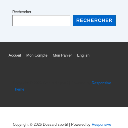
Rechercher
RECHERCHER
Menu
Accueil
Mon Compte
Mon Panier
English
du
bas
de
Copyright © 2026
Dossard sportif
| Powered by
Responsive
Theme
page
Copyright © 2026
Dossard sportif
| Powered by
Responsive