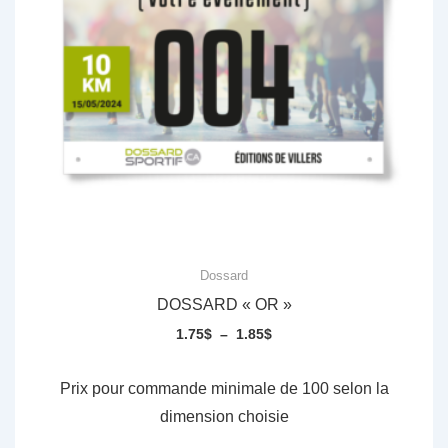
choisies
sur
la
page
du
produit
Dossard
DOSSARD « OR »
Plage
1.75
$
–
1.85
$
de
prix :
Prix pour commande minimale de 100 selon la
1.75$
dimension choisie
à