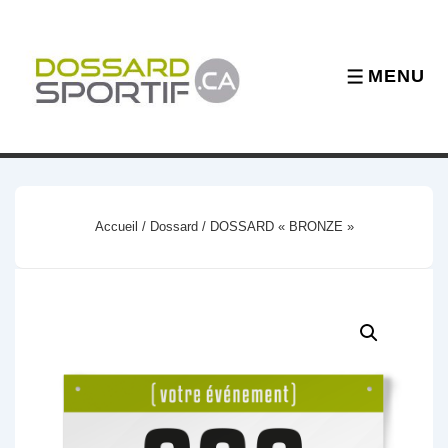
↓
passer
au
MENU
MENU
contenu
principal
Accueil
/
Dossard
/ DOSSARD « BRONZE »