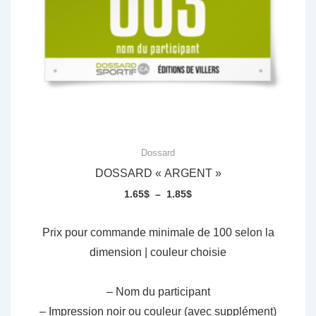
la
page
du
produit
Dossard
DOSSARD « ARGENT »
Plage
1.65
$
–
1.85
$
de
prix :
Prix pour commande minimale de 100 selon la
1.65$
dimension | couleur choisie
à
1.85$
– Nom du participant
– Impression noir ou couleur (avec supplément)