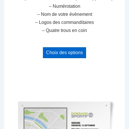
– Numérotation
– Nom de votre évènement
– Logos des commanditaires
– Quatre trous en coin
Ce
Choix des options
produit
a
plusieurs
variations.
Les
options
peuvent
être
choisies
sur