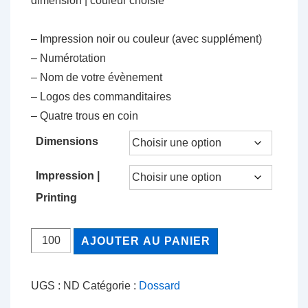
dimension | couleur choisie
à
1.85$
– Impression noir ou couleur (avec supplément)
– Numérotation
– Nom de votre évènement
– Logos des commanditaires
– Quatre trous en coin
Dimensions
Impression |
Printing
quantité
AJOUTER AU PANIER
de
DOSSARD
UGS :
ND
Catégorie :
Dossard
"BRONZE"