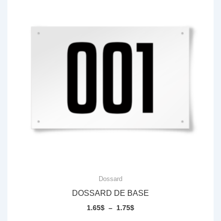
Dossard
DOSSARD DE BASE
Plage
1.65
$
–
1.75
$
de