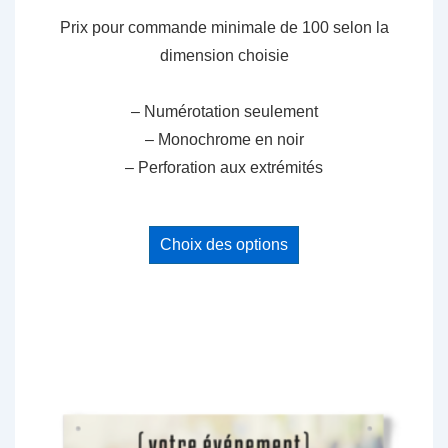
prix :
Prix pour commande minimale de 100 selon la
1.65$
dimension choisie
à
1.75$
– Numérotation seulement
– Monochrome en noir
– Perforation aux extrémités
Ce
Choix des options
produit
a
plusieurs
variations.
Les
options
peuvent
être