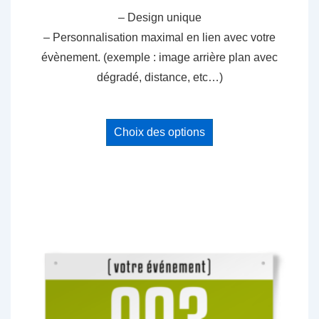
1.85$
– Design unique
– Personnalisation maximal en lien avec votre
évènement. (exemple : image arrière plan avec
dégradé, distance, etc…)
Ce
Choix des options
produit
a
plusieurs
variations.
Les
options
peuvent
être
choisies
sur